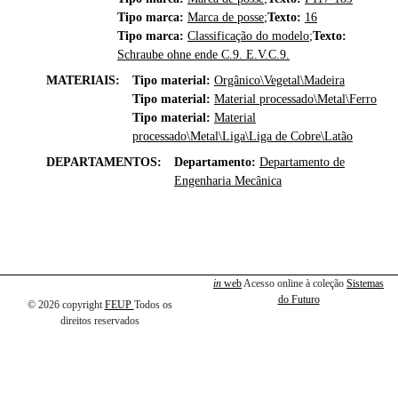
Tipo marca:
Marca de posse
;
Texto:
16
Tipo marca:
Classificação do modelo
;
Texto:
Schraube ohne ende C.9. E.V.C.9.
MATERIAIS:
Tipo material:
Orgânico\Vegetal\Madeira
Tipo material:
Material processado\Metal\Ferro
Tipo material:
Material
processado\Metal\Liga\Liga de Cobre\Latão
DEPARTAMENTOS:
Departamento:
Departamento de
Engenharia Mecânica
in
web
Acesso online à coleção
Sistemas
do Futuro
© 2026
copyright
FEUP
Todos os
direitos reservados