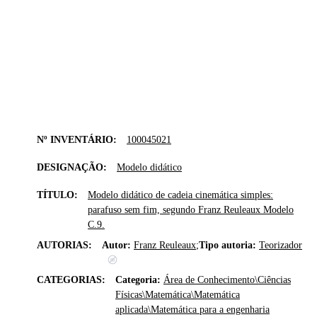
Nº INVENTÁRIO:
100045021
DESIGNAÇÃO:
Modelo didático
TÍTULO:
Modelo didático de cadeia cinemática simples:
parafuso sem fim, segundo Franz Reuleaux Modelo
C.9.
AUTORIAS:
Autor:
Franz Reuleaux
;
Tipo autoria:
Teorizador
CATEGORIAS:
Categoria:
Área de Conhecimento\Ciências
Físicas\Matemática\Matemática
aplicada\Matemática para a engenharia