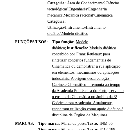
Categoria:
Área de Conhecimento\Ciências
tecnológicas\Engenharia\Engenharia
mecânica\Mecânica racional\Cinemática
Categoria:
Utilização\Instrumento\Instrumento
didático\Modelo didático
FUNÇÕES/USOS:
Tipo função:
Modelo
didático
;
Justificação:
Modelo didático
concebido por Franz Reuleaux para
sintetizar conceitos fundamentais de
Cinemática ou demonstrar a sua aplicação
em elementos, mecanismos ou aplicações
industriais. A origem desta coleção –
Gabinete Cinemático – remonta ao tempo
da Academia Politécnica do Porto, servindo
o ensino da Cinemática no âmbito da 3ª
Cadeira desta Academia. Atualmente,
encontram utilização como apoio didático à
disciplina de Órgãos de Máquinas.
MARCAS:
Tipo marca:
Marca de posse
;
Texto:
INM 86
Tipo marca:
Marca de posse
;
Texto:
F117-189